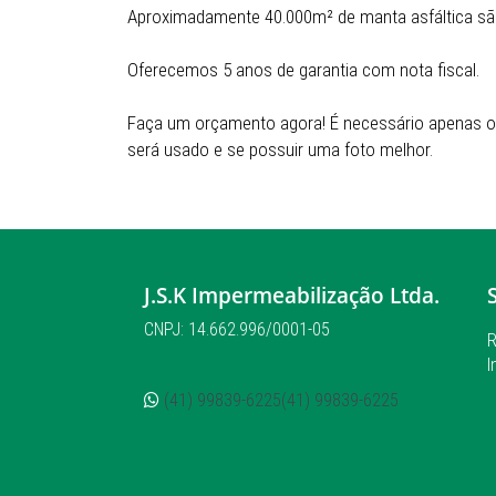
Aproximadamente 40.000m² de manta asfáltica sã
Oferecemos 5 anos de garantia com nota fiscal.
Faça um orçamento agora! É necessário apenas o 
será usado e se possuir uma foto melhor.
J.S.K Impermeabilização Ltda.
CNPJ: 14.662.996/0001-05
R
I
(41) 99839-6225
(41) 99839-6225